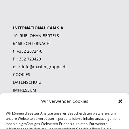
INTERNATIONAL CAN S.A.
10, RUE JOHAN BERTELS
6468 ECHTERNACH
t:
+352 26724-0
f: +352 729429
e:
ic.info@maxim-gruppe.de
COOKIES
DATENSCHUTZ
IMPRESSUM
Wir verwenden Cookies
HINWEISGEBERSYSTEM
CODE OF CONDUCT
Wir können diese zur Analyse unserer Besucherdaten platzieren, um
MAXIM GRUPPE
unsere Webseite zu verbessern, personalisierte Inhalte anzuzeigen und
Ihnen ein großartiges Webseiten-Erlebnis zu bieten. Für weitere
NACHHALTIGKEIT
Informationen zu den von uns verwendeten Cookies öffnen Sie die