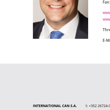
Fax:
www
www
Thr
E-M
INTERNATIONAL CAN S.A.
t:
+352 26724-