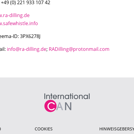
 +49 (0) 221 933 107 42
.ra-dilling.de
.safewhistle.info
eema-ID: 3PX6278J
ail:
info@ra-dilling.de
;
RADilling@protonmail.com
0
COOKIES
HINWEISGEBERS